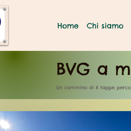
Home
Chi siamo
BVG a m
Un cammino di 6 tappe percor