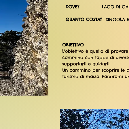
DOVE?
LAGO DI GA
QUANTO COSTA?
SINGOLA E
OBIETTIVO
L'obiettivo è quello di prova
cammino con tappe di diversa d
supportarti e guidarti
.
Un cammino per scoprire le be
turismo di massa. Panorami un