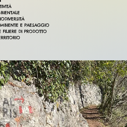
I
IVITÀ
MBIENTALE
IODIVERSITÀ
AMBIENTE E PAESAGGIO
 FILIERE DI PRODOTTO
ERRITORIO