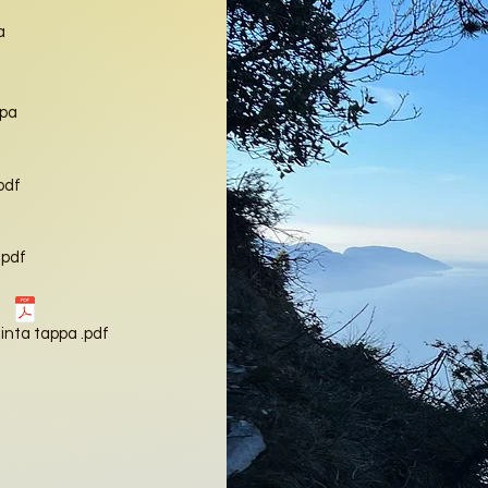
a
pa
pdf
.pdf
nta tappa .pdf