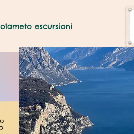
olameto escursioni
IO
O