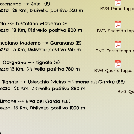
esenzano --> Salò (E)
BVG-Prima tapp
Km, Dislivello positivo 550 m
alò --> Toscolano Maderno (E)
ezza 18
Km
, Dislivello posi
tivo 800
m
BVG-Seconda tap
Toscolano Maderno --> Gargnano (E)
a 15
Km
, Dislivello posi
tivo 650
m
BVG-Terza tappa .
 Gargnano --> Tignale (E)
ezza 12
Km
, Dislivello posi
tivo 780
m
BVG-Quarta tappa 
 Tignale --> Ustecchio (vicino a Limone sul Garda) (EE)
za 20
Km
, Dislivello posi
tivo 880
m
BVG-Qui
24 Limone --> Riva del Garda (EE)
za 18
Km
, Dislivello posi
tivo 1000
m