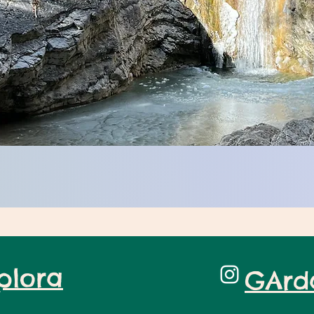
plora
GArd