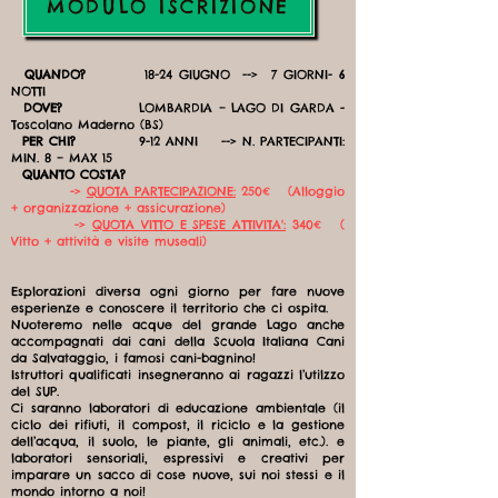
MODULO ISCRIZIONE
QUANDO?
18-24 GIUGNO --> 7 GIORNI- 6
NOTTI
DOVE?
LOMBARDIA – LAGO DI GARDA -
Toscolano Maderno (BS)
PER CHI?
9-12 ANNI --> N. PARTECIPANTI:
MIN. 8 – MAX 15
QUANTO COSTA?
->
QUOTA PARTECIPAZIONE:
250€ (Alloggio
+ organizzazione + assicurazione)
->
QUOTA VITTO E SPESE ATTIVITA':
340€ (
Vitto + attività e visite museali)
Esplorazioni diversa ogni giorno per fare nuove
esperienze e conoscere il territorio che ci ospita.
Nuoteremo nelle acque del grande Lago anche
accompagnati dai cani della Scuola Italiana Cani
da Salvataggio, i famosi cani-bagnino!
Istruttori qualificati insegneranno ai ragazzi l’utilzzo
del SUP.
Ci saranno laboratori di educazione ambientale (il
ciclo dei rifiuti, il compost, il riciclo e la gestione
dell’acqua, il suolo, le piante, gli animali, etc.). e
laboratori sensoriali, espressivi e creativi per
imparare un sacco di cose nuove, sui noi stessi e il
mondo intorno a noi!